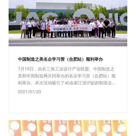
中国制造之美名企学习营（合肥站）顺利举办
7月19日，由长三角工业设计产业联盟、中国制造之
美和中国制造网共同举办的名企学习营（合肥站）顺
利举办。本次活动吸引了40余家江浙沪皖的制造企业
高管、工业设计机构负责人参与。
2021/07/20