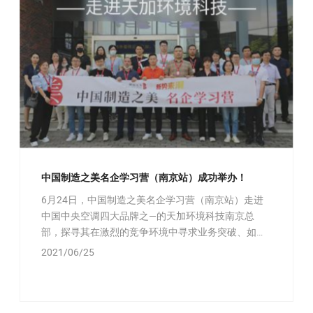
中国制造之美名企学习营（南京站）成功举办！
6月24日，中国制造之美名企学习营（南京站）走进
中国中央空调四大品牌之—的天加环境科技南京总
部，探寻其在激烈的竞争环境中寻求业务突破、如何
在稳健的发展中践行绿色转型的发展理念。
2021/06/25