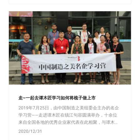
走~一起去谭木匠学习如何将梳子做上市
2019年7月25日，由中国制造之美组委会主办的名企
学习营——走进谭木匠在镇江句容圆满举办，十余位
来自全国各地的优秀企业家代表在此相聚，与谭木匠
共同探讨企业发展之道。
2020/12/31