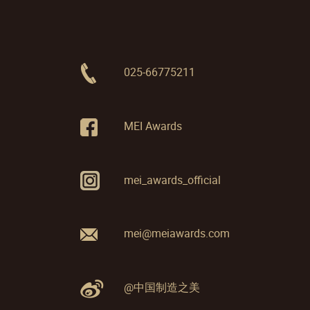
025-66775211
MEI Awards
mei_awards_official
mei@meiawards.com
@中国制造之美