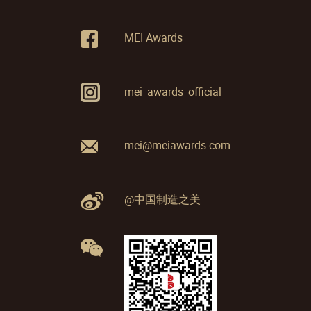
MEI Awards
mei_awards_official
mei@meiawards.com
@中国制造之美