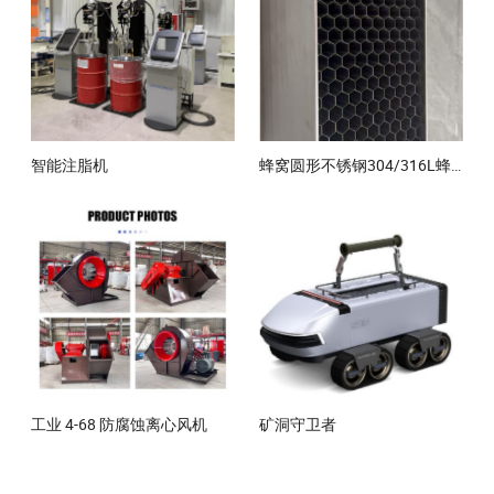
智能注脂机
蜂窝圆形不锈钢304/316L蜂窝风洞网
工业 4-68 防腐蚀离心风机
矿洞守卫者