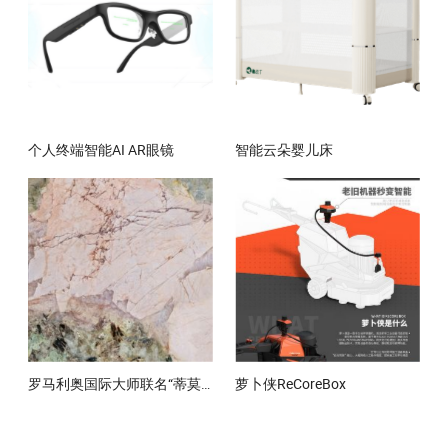
个人终端智能AI AR眼镜
智能云朵婴儿床
罗马利奥国际大师联名“蒂莫拉”系列“维拉”子系列-潘多拉
萝卜侠ReCoreBox