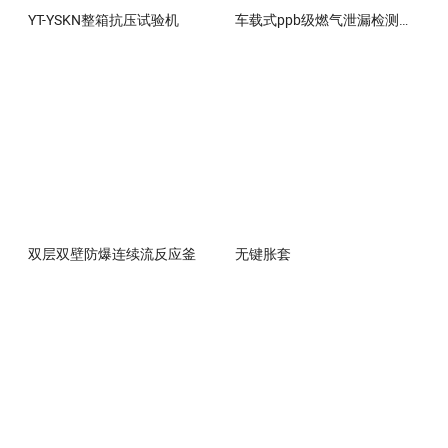
YT-YSKN整箱抗压试验机
车载式ppb级燃气泄漏检测系统
双层双壁防爆连续流反应釜
无键胀套