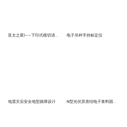
亚太之星I——下印式模切清废点数码垛收集线
电子吊秤手持标定仪
地震灾后安全地型路障设计
N型光伏异质结电子浆料固化剂