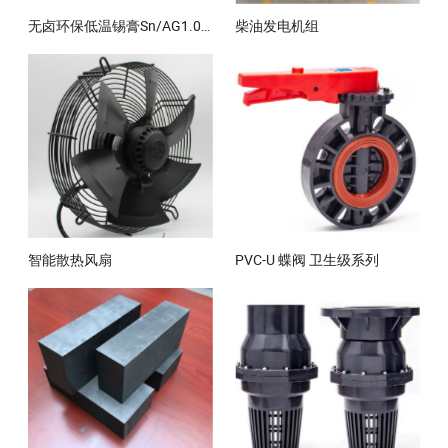
无卤环保低温锡膏Sn/AG1.0/Cu0.5
柴油发电机组
智能散热风扇
PVC-U 蝶阀 卫生级系列