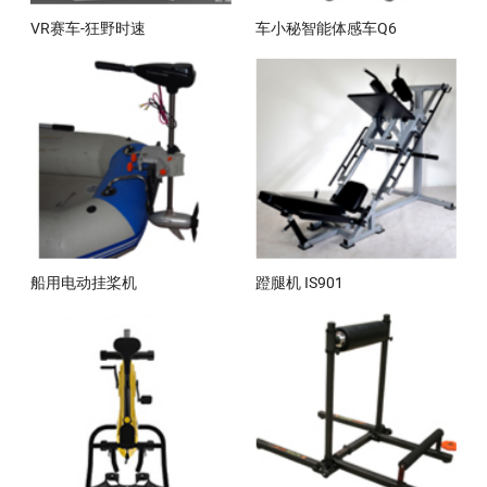
VR赛车-狂野时速
车小秘智能体感车Q6
船用电动挂桨机
蹬腿机 IS901