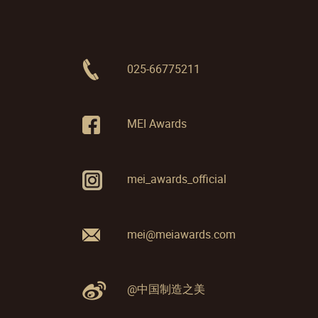
025-66775211
MEI Awards
mei_awards_official
mei@meiawards.com
@中国制造之美