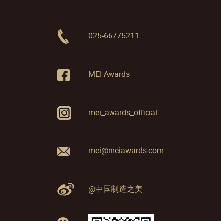
025-66775211
MEI Awards
mei_awards_official
mei@meiawards.com
@中国制造之美