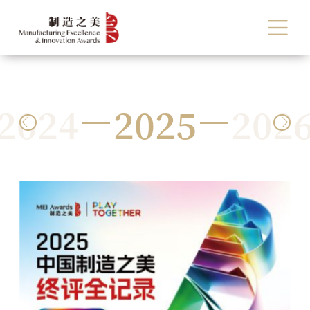
2024
2025
202

