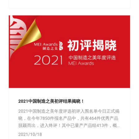
2021中国制造之美初评结果揭晓！
2021中国制造之美年度评选初评入围名单今日正式揭
晓，在今年7850件报名产品中，共有464件优秀产品
脱颖而出，进入终评！其中已量产产品组413件，概
念产品组 51件。
2021/10/18