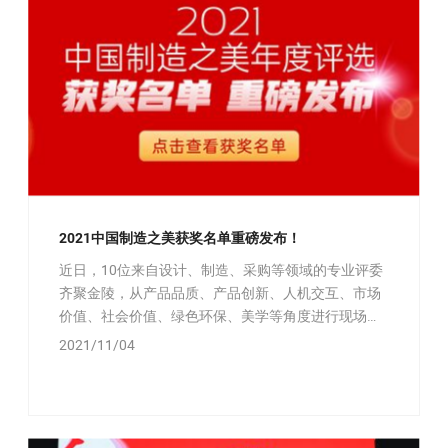
2021中国制造之美获奖名单重磅发布！
近日，10位来自设计、制造、采购等领域的专业评委
齐聚金陵，从产品品质、产品创新、人机交互、市场
价值、社会价值、绿色环保、美学等角度进行现场评
审，最终甄选出2021中国制造之美
2021/11/04