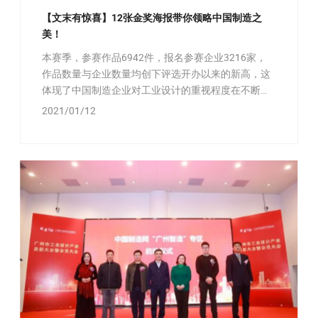
【文末有惊喜】12张金奖海报带你领略中国制造之
美！
本赛季，参赛作品6942件，报名参赛企业3216家，
作品数量与企业数量均创下评选开办以来的新高，这
体现了中国制造企业对工业设计的重视程度在不断提
升。
2021/01/12