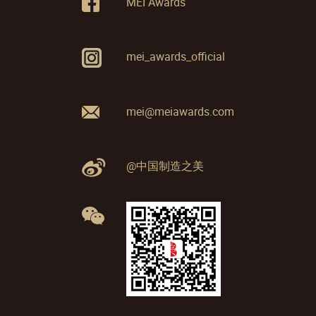
MEI Awards
mei_awards_official
mei@meiawards.com
@中国制造之美