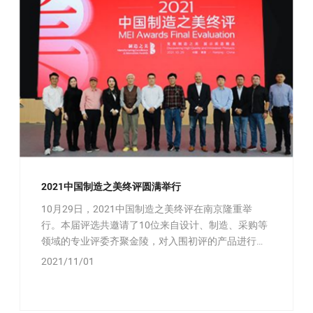
2021中国制造之美终评圆满举行
10月29日，2021中国制造之美终评在南京隆重举
行。本届评选共邀请了10位来自设计、制造、采购等
领域的专业评委齐聚金陵，对入围初评的产品进行综
合评定。
2021/11/01